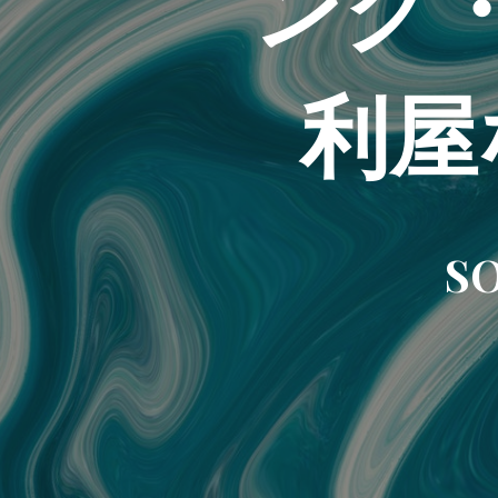
ング
利屋
SO