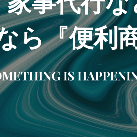
・家事代行な
なら『便利
METHING IS HAPPENI