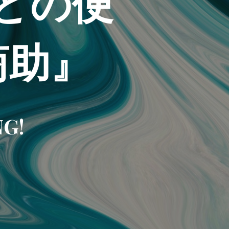
どの便
商助』
NG!